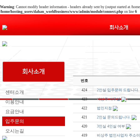
Warning
: Cannot modify header information - headers already sent by (output started at /
/home/hosting_users/dahan_worldbusiness/www/admin/module/connect.php
on line
6
회사소개
회사소개
번호
424
2인실 입주문의 드립니다.
센터소개
423
비상주 사무실
이용안내
422
법인지점
요금안내
421
2인실 문의드립니다.
입주문의
420
3인실 4인실 여부
오시는길
419
비상주 법인사업자 주소이