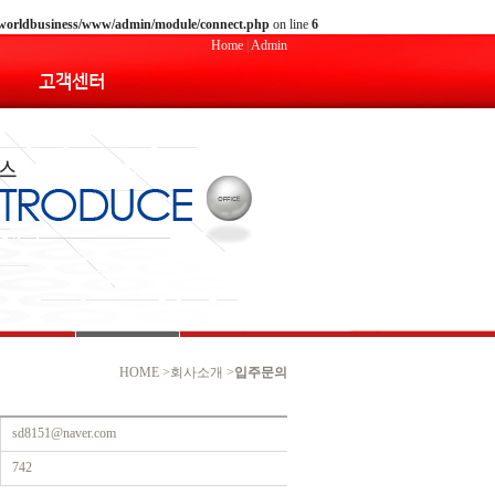
_worldbusiness/www/admin/module/connect.php
on line
6
Home
|
Admin
고객센터
HOME >회사소개 >
입주문의
sd8151@naver.com
742