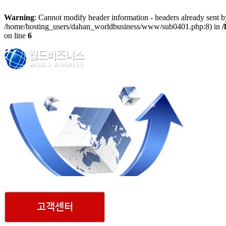
Warning
: Cannot modify header information - headers already sent by
/home/hosting_users/dahan_worldbusiness/www/sub0401.php:8) in
/
on line
6
회사소개
고객센터